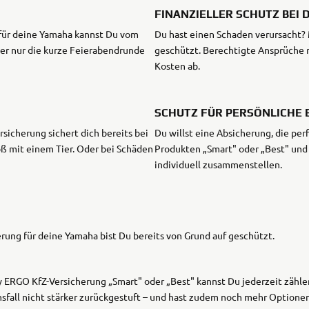
FINANZIELLER SCHUTZ BEI
für deine Yamaha kannst Du vom
Du hast einen Schaden verursacht? 
Tenere
WR12
der nur die kurze Feierabendrunde
geschützt. Berechtigte Ansprüche 
700
Kosten ab.
World
Raid
SCHUTZ FÜR PERSÖNLICHE 
sicherung sichert dich bereits bei
Du willst eine Absicherung, die pe
ß mit einem Tier. Oder bei Schäden
Produkten „Smart" oder „Best" und
individuell zusammenstellen.
ung für deine Yamaha bist Du bereits von Grund auf geschützt.
 ERGO KfZ-Versicherung „Smart" oder „Best" kannst Du jederzeit zählen
nsfall nicht stärker zurückgestuft – und hast zudem noch mehr Optionen