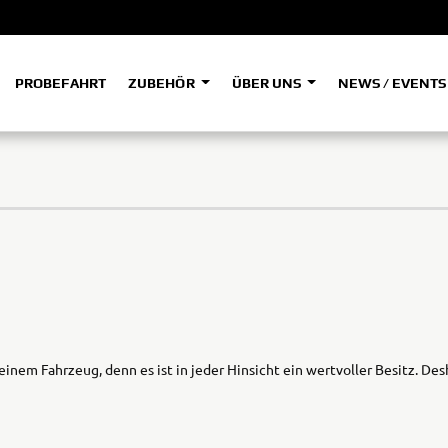
PROBEFAHRT
ZUBEHÖR
ÜBER UNS
NEWS / EVENT
ADVENTURE
A
A
HYPER NAKED
SPORT HERITAGE
Tenere
Tener
700
700
(Low
SPORT TOURING
SUPERSPORT
A2
A
Tenere
Tener
inem Fahrzeug, denn es ist in jeder Hinsicht ein wertvoller Besitz. D
700
700
35kW
Rally
A
A1