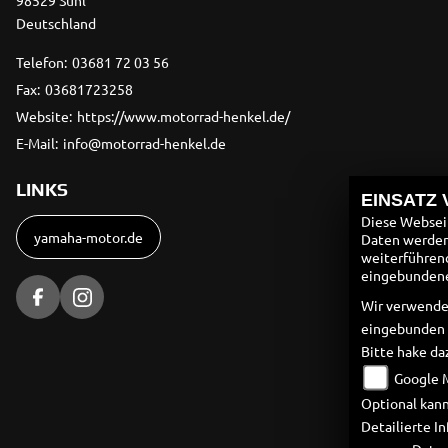
98529 Suhl
Deutschland
Telefon:
03681 72 03 56
Fax:
03681723258
Website:
https://www.motorrad-henkel.de/
E-Mail:
info@motorrad-henkel.de
LINKS
EINSATZ
Diese Webseit
yamaha-motor.de
Daten werden 
weiterführen
eingebundenen
Wir verwende
eingebunden
Bitte hake da
Google 
Optional kann
Detailierte 