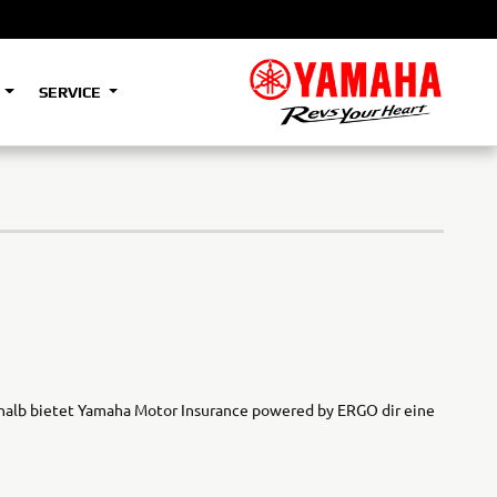
S
SERVICE
A2
e
Tenere
700
)
(Low)
35kW
A2
e
Tenere
eshalb bietet Yamaha Motor Insurance powered by ERGO dir eine
700
Rally
35kW