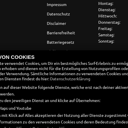
Montag:
Impressum
Dienstag:
Datenschutz
Mittwoch:
Donnerstag:
Disclaimer
Freitag:
Barrierefreiheit
Samstag:
Sonntag:
Batteriegesetz
Altölverordnung
 VON COOKIES
Sommer Öffnun
e verwendet Cookies, um Dir ein bestmögliches Surf-Erlebnis zu ermög
Sa - 09.00 - 1
erhoben und dienen nicht für die Erstellung von Nutzungsprofilen ode
der Verwendung. Sämtliche Informationen zu verwendeten Cookies un
01.03.2026 - 
 Diensten findest du hier:
Datenschutzerklärung
n auf dieser Website folgende Dienste, welche erst nach deiner aktiv
Winter Öffnung
 werden.
Sa - geschloss
zu den jeweiligen Dienst an und klicke auf Übernehmen:
01.11.2026 - 
Maps und Youtube
04.04.2026 Os
 mit Klick auf Alles akzeptieren der Nutzung aller Dienste zugestimm
02.05.2026 ge
Informationen zu den verwendeten Cookies und deren Bedeutung findest