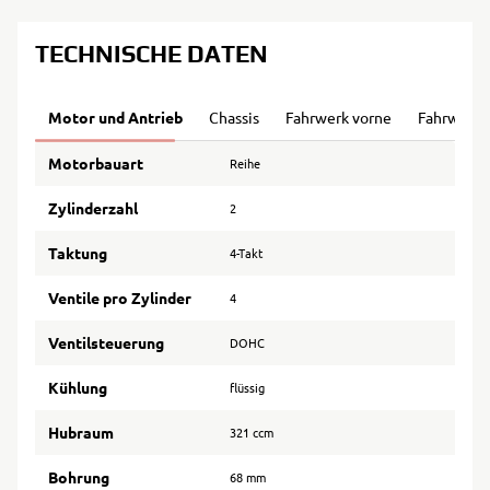
TECHNISCHE DATEN
Motor und Antrieb
Chassis
Fahrwerk vorne
Fahrwerk 
Motorbauart
Reihe
Zylinderzahl
2
Taktung
4-Takt
Ventile pro Zylinder
4
Ventilsteuerung
DOHC
Kühlung
flüssig
Hubraum
321 ccm
Bohrung
68 mm